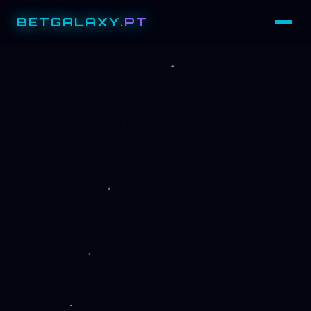
BETGALAXY
.PT