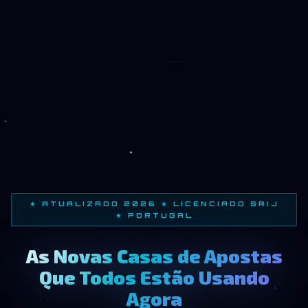
★ ATUALIZADO 2026 ★ LICENCIADO SRIJ
★ PORTUGAL
As
Novas
Casas
de
Apostas
Que
Todos
Estão
Usando
Agora